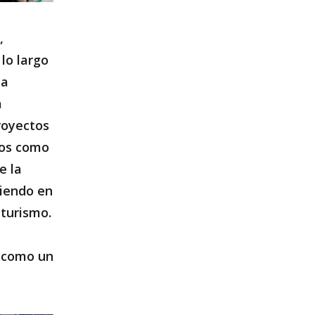
,
 lo largo
la
a
royectos
tos como
e la
niendo en
 turismo.
n como un