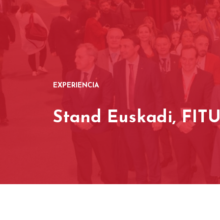
EXPERIENCIA
S
t
a
n
d
E
u
s
k
a
d
i
,
F
I
T