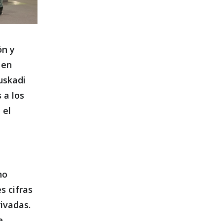
ón y
 en
uskadi
 a los
 el
ho
s cifras
ivadas.
e