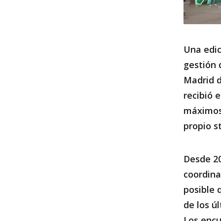
Una edic
gestión 
Madrid d
recibió 
máximos 
propio s
Desde 20
coordina
posible 
de los ú
Los encu