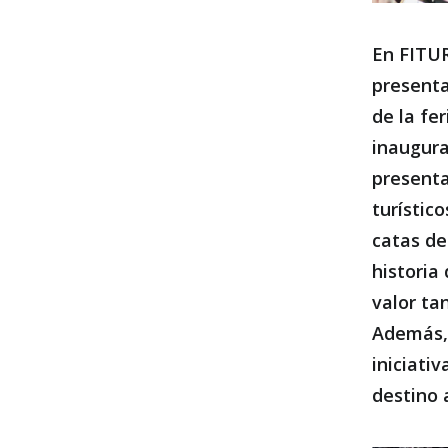
En FITUR
presenta
de la fe
inaugura
presenta
turístic
catas de
historia
valor ta
Además, 
iniciati
destino 